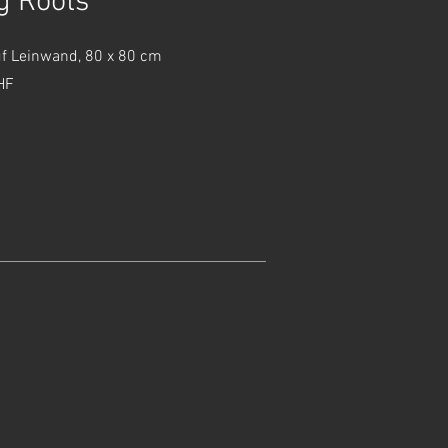
g Roots
uf Leinwand, 80 x 80 cm
HF