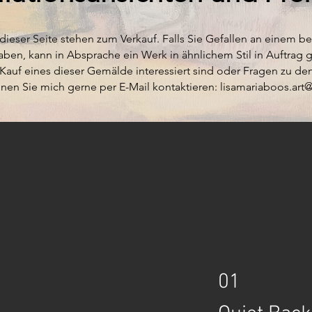
dieser Seite stehen zum Verkauf. Falls Sie Gefallen an einem be
aben, kann in Absprache ein Werk in ähnlichem Stil in Auftrag
auf eines dieser Gemälde interessiert sind oder Fragen zu d
nen Sie mich gerne per E-Mail kontaktieren:
lisamariaboos.ar
01