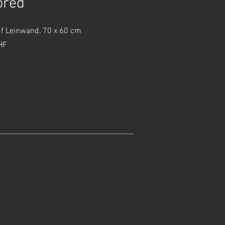
ored
uf Leinwand, 70 x 60 cm
HF