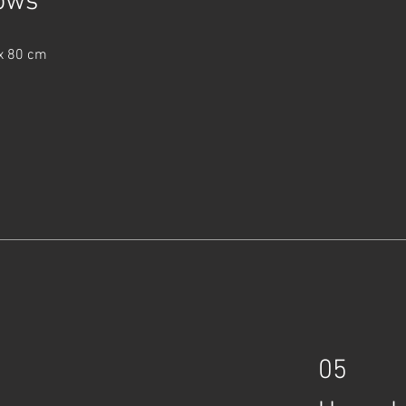
dows
 x 80 cm
05