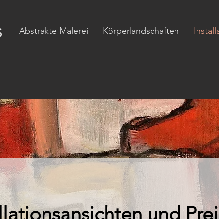
s
Abstrakte Malerei
Körperlandschaften
Instal
llationsansichten und Prei